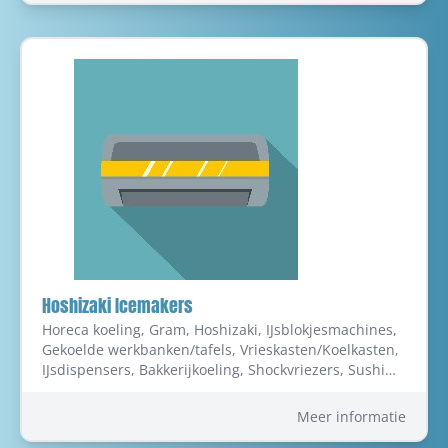
Sanitair - artikelen, installatie en onderhoud, Centrale
verwarming-onderhoud en herstellingen, Sanitaire
Installaties, Centrale verwarming, Centrale
verwarming - installatie en onderhoud, Sanitair,
Zonnepanelen, zonneboiler, Aannemers, Loodgieterij,
Badkamerrenovatie, Loodgieter in Oostende
Hoshizaki Icemakers
Horeca koeling, Gram, Hoshizaki, IJsblokjesmachines,
Gekoelde werkbanken/tafels, Vrieskasten/Koelkasten,
IJsdispensers, Bakkerijkoeling, Shockvriezers, Sushi
cases, Koeltechniek in Deerlijk
Meer informatie