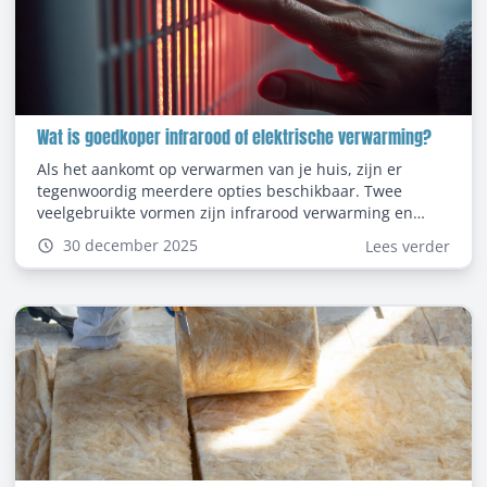
Wat is goedkoper infrarood of elektrische verwarming?
Als het aankomt op verwarmen van je huis, zijn er
tegenwoordig meerdere opties beschikbaar. Twee
veelgebruikte vormen zijn infrarood verwarming en
elektrische verwarming. Maar de grote vraag blijft: wat
30 december 2025
Lees verder
is goedkoper infrarood of elektrische verwarming? In dit
artikel zetten we de verschillen op een rij en helpen we
je inzicht te krijgen in kosten, energieverbruik en
efficiëntie.