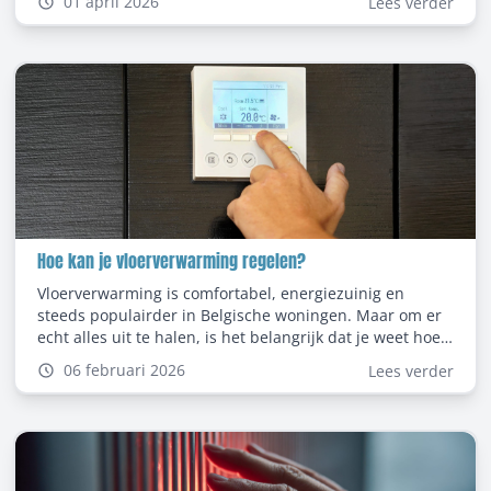
01 april 2026
Lees verder
welke slimme thermostaat het beste bij jouw situatie
past. In dit artikel lees je waar je op moet letten, welke
slimme thermostaat kiezen verstandig is en welke
slimme thermostaat past bij mijn ketel. Zo maak je
eenvoudig de juiste keuze.
Hoe kan je vloerverwarming regelen?
Vloerverwarming is comfortabel, energiezuinig en
steeds populairder in Belgische woningen. Maar om er
echt alles uit te halen, is het belangrijk dat je weet hoe
je vloerverwarming goed kunt regelen. In deze blog
06 februari 2026
Lees verder
leggen we stap voor stap uit hoe dat werkt van de basis
tot het instellen per kamer.