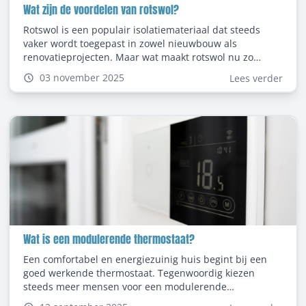
Wat zijn de voordelen van rotswol?
Rotswol is een populair isolatiemateriaal dat steeds
vaker wordt toegepast in zowel nieuwbouw als
renovatieprojecten. Maar wat maakt rotswol nu zo
bijzonder en waarom kiezen steeds meer mensen voor
03 november 2025
Lees verder
dit type isolatie? In deze blog bespreken we de
belangrijkste voordelen van rotswol en waar je op kunt
letten bij het gebruik ervan.
Wat is een modulerende thermostaat?
Een comfortabel en energiezuinig huis begint bij een
goed werkende thermostaat. Tegenwoordig kiezen
steeds meer mensen voor een modulerende
thermostaat omdat deze veel efficiënter werkt dan een