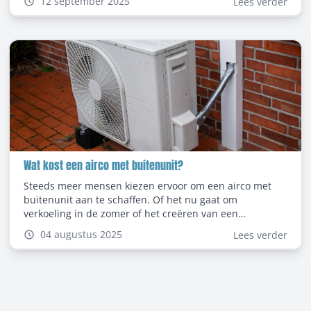
12 september 2025
Lees verder
klassieke thermostaat. Maar wat doet zo’n thermostaat
precies, en welke voordelen en nadelen zijn eraan
verbonden? In deze blog leggen we alles uit over de
werking, de mogelijke besparing, en bekende merken
zoals Vaillant, Honeywell en Viessmann.
Wat kost een airco met buitenunit?
Steeds meer mensen kiezen ervoor om een airco met
buitenunit aan te schaffen. Of het nu gaat om
verkoeling in de zomer of het creëren van een
comfortabel binnenklimaat, een airco kan een groot
04 augustus 2025
Lees verder
verschil maken. Maar wat zijn nu eigenlijk de kosten? In
deze blog leggen we uit wat de voordelen en de
kostprijs airco met buitenunit is.